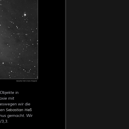
 Objekte in
axie mit
weswegen wir die
ben
Sebastian Heß
unus gemacht. Wir
/3,3.