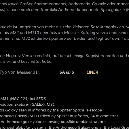
bel (auch Großer Andromedanebel, Andromeda-Galaxie oder manchm
s) ist eine nach dem Sternbild Andromeda benannte Spiralgalaxie 
axie ist umgeben von mehr als zehn kleineren Satellitengalaxien, 
ien als M32 und M110 ebenfalls im Messier-Katalog verzeichnet sind 
nnen sind. M32 ist die kompaktere der beiden und liegt auf dem Fo
ine Negativ-Version verlinkt, auf der ich einige Kugelsternhaufen und 
fiziert und beschriftet habe.
-Typ von
:
Messier 31
SA (s) b
LINER
y M31 (NGC 224) bei SEDS
volution Explorer (GALEX): M31
 Galaxy seen in infrared by the Spitzer Space Telescope
omeda Galaxy (M31) taken by Spitzer in infrared, 24 micrometres
 Andromeda galaxy core showing possible double structure
he largest globular cluster in the Andromeda Galaxy and in the Local Gro