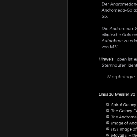
Der Andromedane
Andromeda-Galaxi
Sb.
Die Andromeda-Gal
elliptische Galax
Aufnahme zu erke
von M31.
: oben ist e
Hinweis
Sternhaufen identi
Morphologie
Links zu Messier 31
Spiral Galax
The Galaxy E
The Andromeda
Image of Andr
HST image of
Mayall II – t