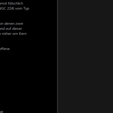
al fälschlich
(NGC 224) vom Typ
von denen zwei
und auf dieser
to näher am Kern
offene
up