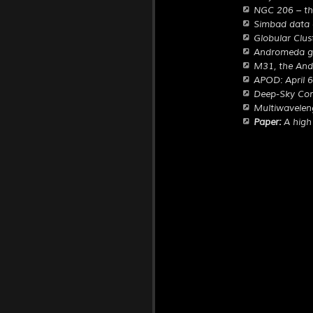
NGC 206 – th
Simbad data
Globular Clus
Andromeda ga
M31, the And
APOD: April 
Deep-Sky Cor
Multiwavelen
Paper:
A high 