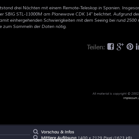
stand drei Nächten mit einem Remote-Teleskop in Spanien. Insges
der SBIG STL-11000M am Planewave CDK 14" belichtet. Aufgrund de
amit einhergehenden Schwierigkeiten mit dem Seeing bei rund 250
e zum Sammeln der Daten nötig.
Teilen:
All material is copyright © 20
Impressum /
Vorschau & Infos
Mittlere Auflösung
1400 x 2129 Pixel (1623 kB)