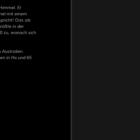
Himmel. Er
el mit einem
richt! Das als
rößte in der
0 zu, wonach sich
 Australien.
ten in Hα und 65