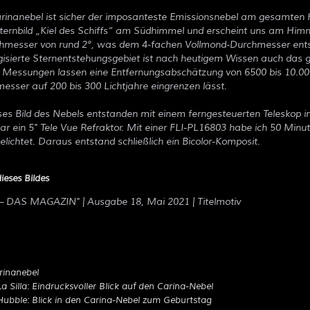
arinanebel ist sicher der imposanteste Emissionsnebel am gesamten 
ternbild
Kiel des Schiffs
am Südhimmel und erscheint uns am Himm
hmesser von rund 2°, was dem 4-fachen Vollmond-Durchmesser entsp
sierte Sternentstehungsgebiet ist nach heutigem Wissen auch das g
ge Messungen lassen eine Entfernungsabschätzung von 6500 bis 10.00
sser auf 200 bis 300 Lichtjahre eingrenzen lässt.
ses Bild des Nebels entstanden mit einem ferngesteuerten Teleskop in
 ein 5" Tele Vue Refraktor. Mit einer FLI-PL16803 habe ich 50 Minu
belichtet. Daraus entstand schließlich ein Bicolor-Komposit.
ieses Bildes
 – DAS MAGAZIN
" | Ausgabe 18, Mai 2021 | Titelmotiv
rinanebel
a Silla: Eindrucksvoller Blick auf den Carina-Nebel
ubble: Blick in den Carina-Nebel zum Geburtstag