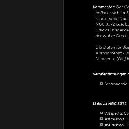
: Der C
Kommentar
befindet sich im S
scheinbaren Durc
NGC 3372 katalogi
Galaxis. Bisheri
der wahre Durchme
Die Daten für die
Aufnahmeoptik war
Minuten in [OIII] 
Veröffentlichungen d
"
astronomie
Links zu NGC 3372
Wikipedia: Ca
AstroNews - L
AstroNews - H