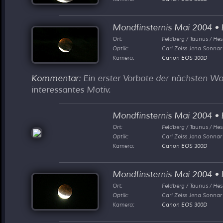
Mondfinsternis Mai 2004
•
B
Ort:
Feldberg / Taunus / He
Optik:
Carl Zeiss Jena Sonna
Kamera:
Canon EOS 300D
Kommentar
: Ein erster Vorbote der nächsten Wo
interessantes Motiv.
Mondfinsternis Mai 2004
•
B
Ort:
Feldberg / Taunus / He
Optik:
Carl Zeiss Jena Sonna
Kamera:
Canon EOS 300D
Mondfinsternis Mai 2004
•
B
Ort:
Feldberg / Taunus / He
Optik:
Carl Zeiss Jena Sonna
Kamera:
Canon EOS 300D