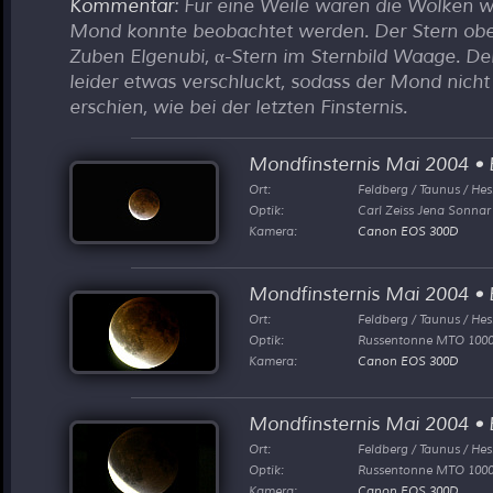
Kommentar
: Für eine Weile waren die Wolken w
Mond konnte beobachtet werden. Der Stern obe
Zuben Elgenubi, α-Stern im Sternbild Waage. De
leider etwas verschluckt, sodass der Mond nicht 
erschien, wie bei der letzten Finsternis.
Mondfinsternis Mai 2004
•
B
Ort:
Feldberg / Taunus / He
Optik:
Carl Zeiss Jena Sonna
Kamera:
Canon EOS 300D
Mondfinsternis Mai 2004
•
B
Ort:
Feldberg / Taunus / He
Optik:
Russentonne MTO 100
Kamera:
Canon EOS 300D
Mondfinsternis Mai 2004
•
B
Ort:
Feldberg / Taunus / He
Optik:
Russentonne MTO 100
Kamera:
Canon EOS 300D