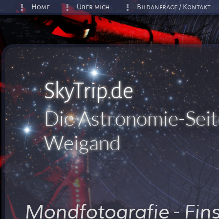
Home
Über mich
Bildanfrage / Kontakt
SkyTrip.de
Die Astronomie-Seit
Weigand
-
Mondfotografie
Fin