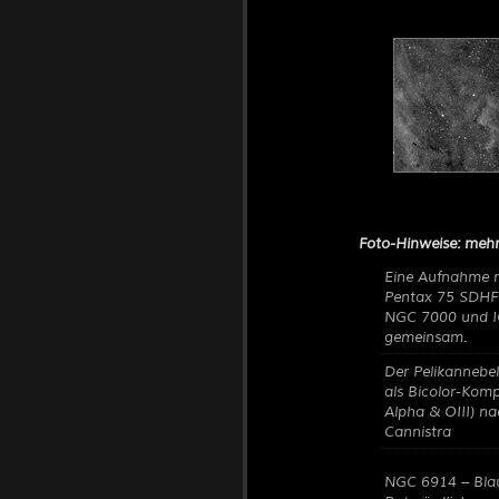
Foto-Hinweise: meh
Eine Aufnahme 
Pentax 75 SDHF 
NGC 7000 und I
gemeinsam.
Der Pelikannebe
als Bicolor-Komp
Alpha & OIII) na
Cannistra
NGC 6914 – Bla