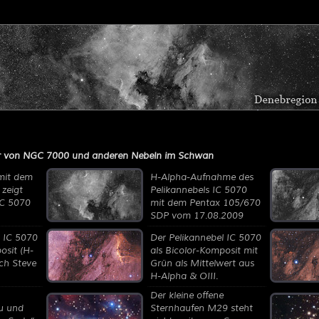
r von NGC 7000 und anderen Nebeln im Schwan
mit dem
H-Alpha-Aufnahme des
zeigt
Pelikannebels IC 5070
C 5070
mit dem Pentax 105/670
SDP vom 17.08.2009
l IC 5070
Der Pelikannebel IC 5070
osit (H-
als Bicolor-Komposit mit
ch Steve
Grün als Mittelwert aus
H-Alpha & OIII.
Der kleine offene
u und
Sternhaufen M29 steht