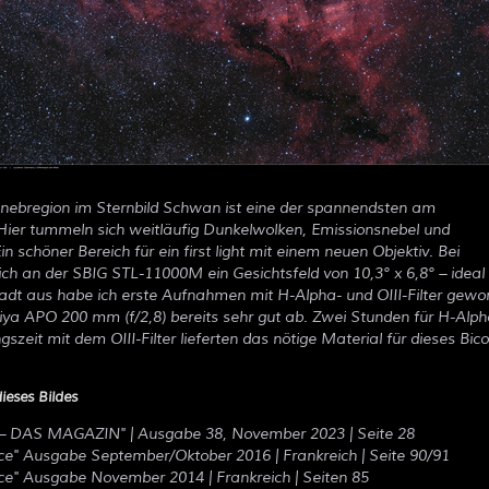
enebregion im Sternbild Schwan ist eine der spannendsten am
er tummeln sich weitläufig Dunkelwolken, Emissionsnebel und
in schöner Bereich für ein first light mit einem neuen Objektiv. Bei
ch an der SBIG STL-11000M ein Gesichtsfeld von 10,3° x 6,8° – ideal
adt aus habe ich erste Aufnahmen mit H-Alpha- und OIII-Filter gewo
ya APO 200 mm (f/2,8) bereits sehr gut ab. Zwei Stunden für H-Alph
szeit mit dem OIII-Filter lieferten das nötige Material für dieses Bic
ieses Bildes
 – DAS MAGAZIN
" | Ausgabe 38, November 2023 | Seite 28
ace" Ausgabe September/Oktober 2016 | Frankreich | Seite 90/91
ace" Ausgabe November 2014 | Frankreich | Seiten 85