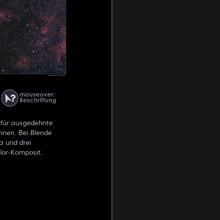
 für ausgedehnte
nnen. Bei Blende
a und drei
olor-Komposit.