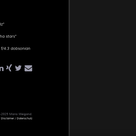
Hz"
ha stars"
" f/4.3 dobsonian
02-2025 Mario Weigand.
 Disclaimer / Datenschutz