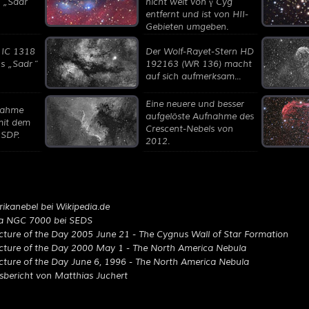
n
Sadr
nicht weit von γ Cyg
entfernt und ist von HII-
Gebieten umgeben.
 IC 1318
Der Wolf-Rayet-Stern HD
ns
Sadr
192163 (WR 136) macht
auf sich aufmerksam...
Eine neuere und besser
nahme
aufgelöste Aufnahme des
it dem
Crescent-Nebels von
 SDP.
2012.
ikanebel bei Wikipedia.de
la NGC 7000 bei SEDS
ture of the Day 2005 June 21 - The Cygnus Wall of Star Formation
cture of the Day 2000 May 1 - The North America Nebula
cture of the Day June 6, 1996 - The North America Nebula
bericht von Matthias Juchert