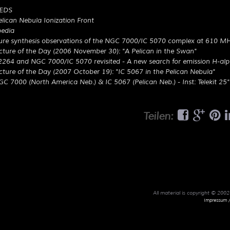
SEDS
ican Nebula Ionization Front
pedia
ture synthesis observations of the NGC 7000/IC 5070 complex at 610 M
ture of the Day (2006 November 30): "A Pelican in the Swan"
264 and NGC 7000/IC 5070 revisited - A new search for emission H-alp
ture of the Day (2007 October 19): "IC 5067 in the Pelican Nebula"
GC 7000 (North America Neb.) & IC 5067 (Pelican Neb.) - Inst: Telekit 25
Teilen:
All material is copyright © 20
Impressum /