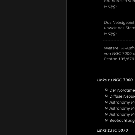
Rot nördlich vo
(γ Cyg)
Das Nebelgebiet
unweit des Ster
(γ Cyg)
Weitere Hα-Auf
von NGC 7000 m
Pentax 105/670
Links zu NGC 7000
Der Nordamer
Diffuse Nebu
Astronomy Pic
Astronomy Pi
Astronomy Pi
Beobachtungs
Links zu IC 5070