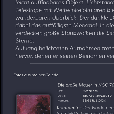
leicht auffindbares Objekt. Lichtstar
Teleskope mit Weitwinkelokularen bi
wunderbaren Überblick. Der dunkle
dabei das auffälligste Merkmal. In d
verdecken große Staubwolken die Sic
Sterne.
Auf lang belichteten Aufnahmen trete
hervor, denen er seinen Beinamen ve
Fotos aus meiner Galerie
Die große Mauer in NGC 7
Ort:
Riedelbach
Optik:
TEC Apo 160/1280 ED
Kamera:
SBIG STL-11000M
Kommentar
: Der Nordamer
Sternbild Schwan ist dank 