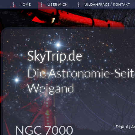
Home
Über mich
Bildanfrage / Kontakt
SkyTrip.de
Die Astronomie-Seit
Weigand
NGC 7000
[
|
Digital
A