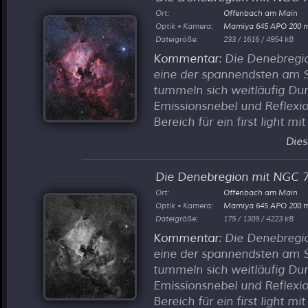
Ort:
Offenbach am Main
Optik • Kamera:
Mamiya 645 APO 200
Dateigröße:
233 / 1616 / 4954 kB
Kommentar
: Die Denebregi
eine der spannendsten am
tummeln sich weitläufig Du
Emissionsnebel und Reflexio
Bereich für ein first light mi
Dies
Die Denebregion mit NGC 
Ort:
Offenbach am Main
Optik • Kamera:
Mamiya 645 APO 200
Dateigröße:
175 / 1309 / 4223 kB
Kommentar
: Die Denebregi
eine der spannendsten am
tummeln sich weitläufig Du
Emissionsnebel und Reflexio
Bereich für ein first light m