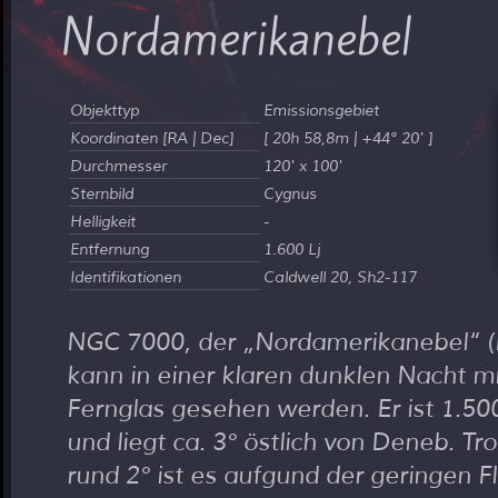
Nordamerikanebel
Objekttyp
Emissionsgebiet
Koordinaten [RA | Dec]
[ 20h 58,8m | +44° 20' ]
Durchmesser
120' x 100'
Sternbild
Cygnus
Helligkeit
-
Entfernung
1.600 Lj
Identifikationen
Caldwell 20, Sh2-117
NGC 7000, der
Nordamerikanebel
(
kann in einer klaren dunklen Nacht m
Fernglas gesehen werden. Er ist 1.500
und liegt ca. 3° östlich von Deneb. Tr
rund 2° ist es aufgund der geringen Fl