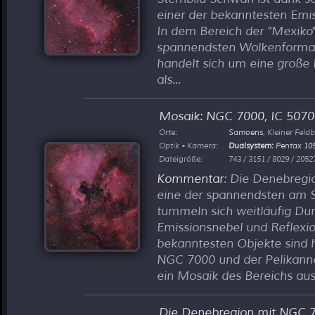
einer der bekanntesten Emi
In dem Bereich der "Mexiko"
spannendsten Wolkenformati
handelt sich um eine große I
als...
Mosaik: NGC 7000, IC 507
Orte:
Samoens
, Kleiner Feld
Optik • Kamera:
Dualsystem:
Pentax 10
Dateigröße:
743 / 3151 / 8029 / 2052
Kommentar
: Die Denebregi
eine der spannendsten am
tummeln sich weitläufig Du
Emissionsnebel und Reflexio
bekanntesten Objekte sind 
NGC 7000 und der Pelikanneb
ein Mosaik des Bereichs aus.
Die Denebregion mit NGC 