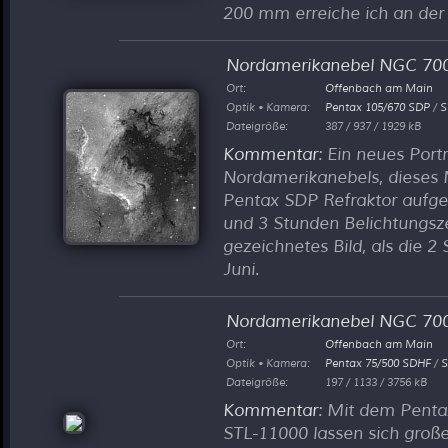
200 mm erreiche ich an der
Nordamerikanebel NGC 70
Ort:
Offenbach am Main
Optik • Kamera:
Pentax 105/670 SDP
/
S
Dateigröße:
387 / 937 / 1929 kB
Kommentar
: Ein neues Portr
Nordamerikanebels, dieses
Pentax SDP Refraktor auf
und 3 Stunden Belichtungszei
gezeichnetes Bild, als die 2
Juni.
Nordamerikanebel NGC 70
Ort:
Offenbach am Main
Optik • Kamera:
Pentax 75/500 SDHF
/
S
Dateigröße:
197 / 1133 / 3756 kB
Kommentar
: Mit dem Pent
STL-11000 lassen sich große