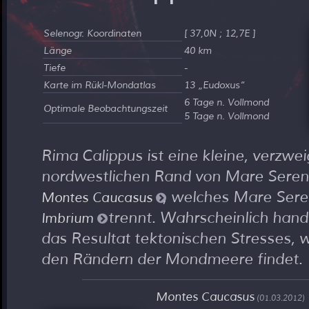
Selenogr. Koordinaten
[ 37,0N ; 12,7E ]
Länge
40 km
Tiefe
-
Karte im Rükl-Mondatlas
13
Eudoxus
6 Tage n. Vollmond
Optimale Beobachtungszeit
5 Tage n. Vollmond
Rima Calippus ist eine kleine, verzwei
nordwestlichen Rand von Mare Sereni
, welches Mare Sere
Montes Caucasus
trennt. Wahrscheinlich hand
Imbrium
das Resultat tektonischen Stresses, 
den Rändern der Mondmeere findet.
Montes Caucasus
(01.03.2012)