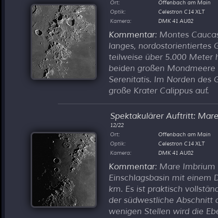
Ort:
Offenbach am Main
Optik:
Celestron C14 XLT
Kamera:
DMK 41 AU02
Kommentar
: Montes Caucas
langes, nordostorientiertes 
teilweise über 5.000 Meter 
beiden großen Mondmeere
Serenitatis. Im Norden des G
große Krater Calippus auf.
Spektakulärer Auftritt: Mar
12/22
Ort:
Offenbach am Main
Optik:
Celestron C14 XLT
Kamera:
DMK 41 AU02
Kommentar
: Mare Imbrium i
Einschlagsbasin mit einem
km. Es ist praktisch vollstän
der südwestliche Abschnitt d
wenigen Stellen wird die Eb