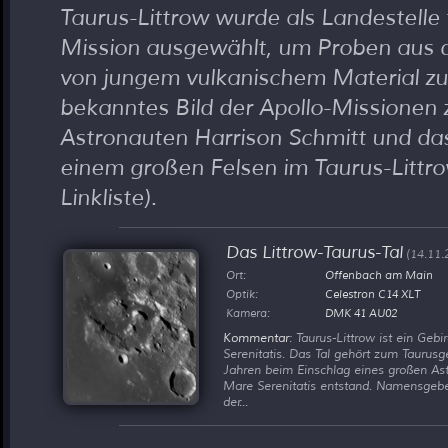
Taurus-Littrow wurde als Landestelle 
Mission ausgewählt, um Proben aus
von jungem vulkanischem Material zu
bekanntes Bild der Apollo-Missionen 
Astronauten Harrison Schmitt und d
einem großen Felsen im Taurus-Littro
Linkliste).
Das Littrow-Taurus-Tal
(14.11.
Ort:
Offenbach am Main
Optik:
Celestron C14 XLT
Kamera:
DMK 41 AU02
Kommentar
: Taurus-Littrow ist ein Ge
Serenitatis. Das Tal gehört zum Taurusge
Jahren beim Einschlag eines großen Ast
Mare Serenitatis entstand. Namensgeb
der...