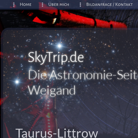
Home
Über mich
Bildanfrage / Kontakt
SkyTrip.de
Die Astronomie-Seit
Weigand
Taurus-Littrow