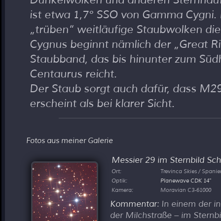
ist etwa 1,7° SSO von Gamma Cygni. 
trüben
weitläufige Staubwolken die 
Cygnus beginnt nämlich der
Great Ri
Staubband, das bis hinunter zum Südh
Centaurus reicht.
Der Staub sorgt auch dafür, dass M29
erscheint als bei klarer Sicht.
Fotos aus meiner Galerie
Messier 29 im Sternbild Sc
Ort:
Trevinca Skies / Spani
Optik:
Planewave CDK 14"
Kamera:
Moravian C3-61000
Kommentar
: In einem der i
der Milchstraße – im Sternbi