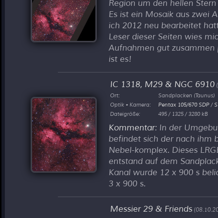
Region um den hellen Stern
Es ist ein Mosaik aus zwei
ich 2012 neu bearbeitet ha
Leser dieser Seiten wies mic
Aufnahmen gut zusammen p
ist es!
IC 1318, M29 & NGC 6910
Ort:
Sandplacken (Taunus)
Optik • Kamera:
Pentax 105/670 SDP
/
S
Dateigröße:
495 / 1325 / 3280 kB
Kommentar
: In der Umgebu
befindet sich der nach ih
Nebel-komplex. Dieses LRG
entstand auf dem Sandplack
Kanal wurde 12 x 900 s belic
3 x 900 s.
Messier 29 & Friends
(08.10.2