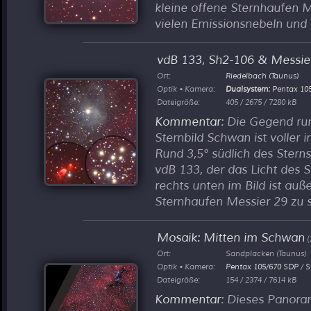
kleine offene Sternhaufen 
vielen Emissionsnebeln und
vdB 133, Sh2-106 & Messie
Ort:
Riedelbach (Taunus)
Optik • Kamera:
Dualsystem:
Pentax 10
Dateigröße:
405 / 2675 / 7280 kB
Kommentar
: Die Gegend ru
Sternbild Schwan ist voller 
Rund 3,5° südlich des Sterns
vdB 133, der das Licht des 
rechts unten im Bild ist au
Sternhaufen Messier 29 zu s
Mosaik: Mitten im Schwan
(
Ort:
Sandplacken (Taunus)
Optik • Kamera:
Pentax 105/670 SDP
/
S
Dateigröße:
154 / 2374 / 7614 kB
Kommentar
: Dieses Panora