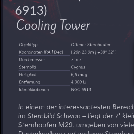
6913)
Cooling Tower
Objekttyp
Offener Sternhaufen
Koordinaten [RA | Dec]
[ 20h 23,9m | +38° 32' ]
Durchmesser
7' x 7'
Sternbild
Cygnus
Helligkeit
6,6 mag
Entfernung
4.000 Lj
Identifikationen
NGC 6913
In einem der interessantesten Bereic
im Sternbild Schwan – liegt der 7' kle
Sternhaufen M29, umgeben von viele
Dunkelwolken und anderen Sternhaufe