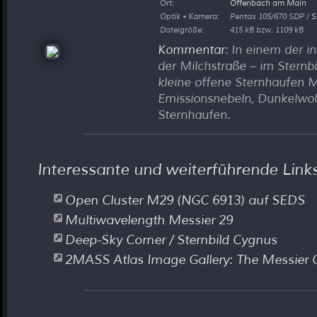
Ort:
Offenbach am Main
Optik • Kamera:
Pentax 105/670 SDP /
S
Dateigröße:
415 kB bzw. 1109 kB
Kommentar
: In einem der i
der Milchstraße – im Sternbi
kleine offene Sternhaufen
Emissionsnebeln, Dunkelwo
Sternhaufen.
Interessante und weiterführende Link
Open Cluster M29 (NGC 6913) auf SEDS
Multiwavelength Messier 29
Deep-Sky Corner / Sternbild Cygnus
2MASS Atlas Image Gallery: The Messier 