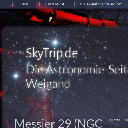
Home
Über mich
Bildanfrage / Kontakt
SkyTrip.de
Die Astronomie-Seit
Weigand
Messier 29 (NGC
[
|
Digital
A